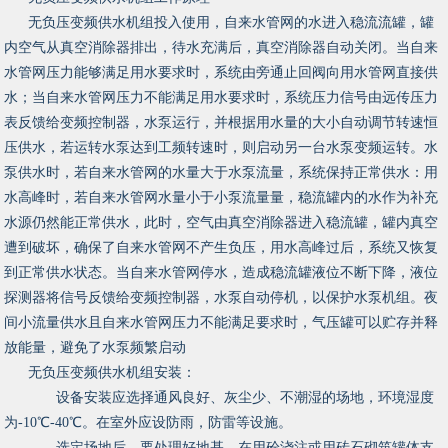
无负压变频供水机组投入使用，自来水管网的水进入稳流流罐，罐
内空气从真空消除器排出，待水充满后，真空消除器自动关闭。当自来
水管网压力能够满足用水要求时，系统由旁通止回阀向用水管网直接供
水；当自来水管网压力不能满足用水要求时，系统压力信号由远传压力
表反馈给变频控制器，水泵运行，并根据用水量的大小自动调节转速恒
压供水，若运转水泵达到工频转速时，则启动另一台水泵变频运转。水
泵供水时，若自来水管网的水量大于水泵流量，系统保持正常供水：用
水高峰时，若自来水管网水量小于小泵流量量，稳流罐内的水作为补充
水源仍然能正常供水，此时，空气由真空消除器进入稳流罐，罐内真空
遭到破坏，确保了自来水管网不产生负压，用水高峰过后，系统又恢复
到正常供水状态。当自来水管网停水，造成稳流罐液位不断下降，液位
探测器将信号反馈给变频控制器，水泵自动停机，以保护水泵机组。夜
间小流量供水且自来水管网压力不能满足要求时，气压罐可以贮存并释
放能量，避免了水泵频繁启动
无负压变频供水机组安装：
设备安装应选择通风良好、灰尘少、不潮湿的场地，环境湿度
为-10℃-40℃。在室外应设防雨，防雷等设施。
选定场地后，要处理好地基、在用砼浇注或用砖石砌筑罐体支