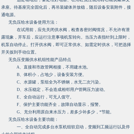
承座。待基座完全固化后，再吊装罐体并放稳，随后设备安装附件，接
通电源。
无负压给水设备使用方法：
在试用前，应先关闭供水阀，检查各密封阀情况，不允许有泄
露现象，开车后，应运行注意事项机泵转向。当压力表指针到上限时，
机泵自动停止。打开供水阀，即可正常供水、如需定时供水，可把选择
开关扳到手动位置。
无负压变频供水机组性能产品特点
A、直接和市政管网相接，不用建水池。
B、体积小，占地少，设备安装方便。
C、水源罐，泵组全为不锈钢，水无二次污染。
D、水压稳定，不会造成相邻用户管网压力波动。
E、全自动运行，可无人值守。
F、保护主要功能齐全，故障自动显示，报警。
G、充分利用原自来水压力，差多少补多少，*节能。
无负压给水设备主要功能：
一、全自动完成多台水泵机组软启动，变频到工频运行以及停